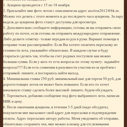
1. Аукцион проводится с 15 по 18 ноября.
2. Присылайте мне фото лотов с описанием на адрес auction2012@bk.ru.
Можно это делать с этого момента и до последнего часа аукциона. За пару
недель до аукциона фото станут доступны для просмотра.
3. Дополнительно сообщаете информацию, готовы ли вы отправить свою
работу по почте, если готовы ли отправить международное отправление.
Либо делаете отметку- только передам из рук в руки. Вариант помощи в
отправке тоже рассматривайте. Если Вы хотите оплатить пересылку из
стоимости лота, указывайте обязательно. В каждом случае я буду
стараться сделать так, чтобы на счет родных поступило как можно
большая сумма. Если у кого-то есть вопросы по этому пункту- задавайте
вопросы!!!!! Если есть сомнения в разумности участия из-за проблем с
отправкой- пишите, я постараюсь найти выход.
4. Минимальная ставка 250 руб, минимальный шаг для торгов 50 руб, для
дорогостоящих лотов он может быть повышен. Если кто-то хочет
начальную ставку сделать более высокой- пишите, будем обсуждать.
5. Торговаться, добавляя сообщение под фото выбранного лота, написав
НИК и цену.
6. После окончания аукциона, в течении 3-5 дней (надо обсудить),
покупатели мне высылают свой адрес для пересылки и подтверждение
оплаты. Адрес пересылаю автору работы. Меня уведомить об отправке,
обязательно сохранить чек, мне можно и номер для отслеживания