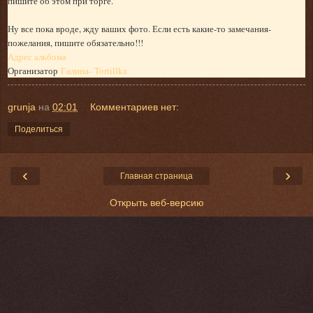
пишите об этом при торге.
Ну все пока вроде, жду ваших фото. Если есть какие-то замечания-
пожелания, пишите обязательно!!!
Адрес альбома
Организатор
Галина-
Tortillka
grunja
на
02:01
Комментариев нет:
Поделиться
‹
›
Главная страница
Открыть веб-версию