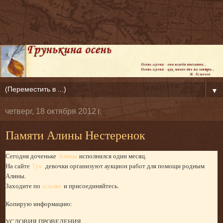
▼
четверг, 18 октября 2012 г.
Памяти Алины Нестеренок
Сегодня доченьке
Алины
исполнился один месяц.
На сайте
7ya
девочки организуют аукцион работ для помощи родным
Алины.
Заходите по
ссылке
и присоединяйтесь.
Копирую информацию:
УСЛОВИЯ ПРОВЕДЕНИЯ