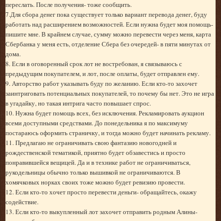
переслать. После получения- тоже сообщить.
7.Для сбора денег пока существует только вариант перевода денег, буду
работать над расширением возможностей. Если нужна будет моя помощь-
пишите мне. В крайнем случае, сумму можно перевести через меня, карта
Сбербанка у меня есть, отделение Сбера без очередей- в пяти минутах от
дома.
8. Если в оговоренный срок лот не востребован, я связываюсь с
предыдущим покупателем, и лот, после оплаты, будет отправлен ему.
9. Авторство работ указывать буду по желанию. Если кто-то захочет
заинтриговать потенциальных покупателей, то почему бы нет. Это не игра
в угадайку, но такая интрига часто повышает спрос.
10. Нужна будет помощь всех, без исключения. Рекламировать аукцион
всеми доступными средствами. До понедельника я по максимуму
постараюсь оформить страничку, и тогда можно будет начинать рекламу.
11. Предлагаю не ограничивать свою фантазию новогодней и
рождественской тематикой, приятно будет обзавестись и просто
понравившейся вещицей. Да и в технике работ не ограничиваться,
рукодельницы обычно только вышивкой не ограничиваются. В
хомячковых норках своих тоже можно будет ревизию провести.
12. Если кто-то хочет просто перевести деньги- обращайтесь, окажу
содействие.
13. Если кто-то выкупленный лот захочет отправить родным Алины-