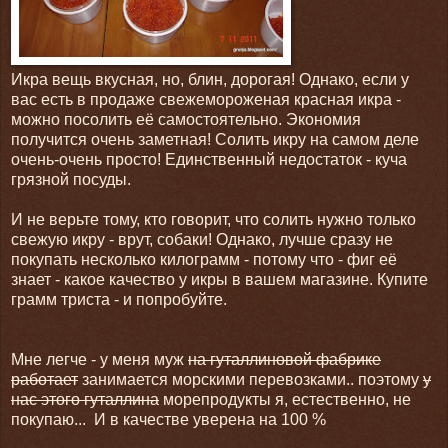
Икра вещь вкусная, но, блин, дорогая! Однако, если у
вас есть в продаже свежемороженая красная икра -
можно посолить её самостоятельно. Экономия
получится очень заметная! Солить икру на самом деле
очень-очень просто! Единственный недостаток - куча
грязной посуды.
И не верьте тому, кто говорит, что солить нужно только
свежую икру - врут, собаки! Однако, лучше сразу не
покупать несколько килограмм - потому что - фиг её
знает - какое качество у икры в вашем магазине. Купите
грамм триста - и попробуйте.
Мне легче - у меня муж
на гуталлиновой фабрике
работает
занимается морскими перевозками.. поэтому
у
нас этого гуталлина
морепродукты я, естественно, не
покупаю... И в качестве уверена на 100 %